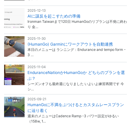
2025-12-13
AIに謀反を起こすための準備
Ironman Taiwanまで120日 HumanGoのリプランは不発に終わ
り 金…
2025-11-30
(HumanGo) Garminにワークアウトを自動連携
本日のメニューは ランニング：Endurance and tempo form -
3 …
2025-11-04
EnduranceNationかHumanGoか どちらのプランを選
ぶ？
シーズンオフも最終週になりました いよいよ練習再開です 今
シ…
2025-09-21
HumanGoに不満をぶつけるとカスタムレースプラン
に辿り着く
週末のメニューはCadence Ramp -3 パワー設定がゆるい
（158w, 1…