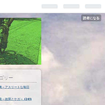
読者になる
ゴリー
爽～アスリートな毎日
～故障とケガ～ (241)