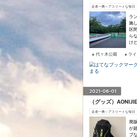
走者一爽～アスリートな毎日
ラン
施し
区
ら
け
#
代々木公園
#
ライ
2021
-
06
-
01
（グッズ）AONIJI
走者一爽～アスリートな毎日
廃版
が超
プ