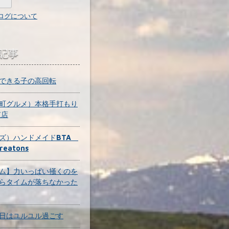
ログについて
記事
できる子の高回転
町グルメ）本格手打もり
京店
ズ）ハンドメイドBTA
Creatons
ム】力いっぱい掻くのを
らタイムが落ちなかった
日はユルユル過ごす