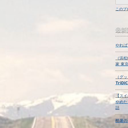
このブ
最新
やれば
（浜松
家 東
（グッ
TriDi
【スイ
やめた
話
酷暑の