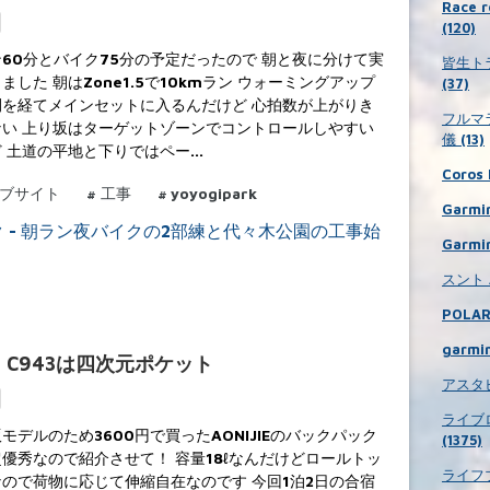
Race
(120)
60分とバイク75分の予定だったので 朝と夜に分けて実
皆生ト
ました 朝はZone1.5で10kmラン ウォーミングアップ
(37)
間を経てメインセットに入るんだけど 心拍数が上がりき
フルマ
ない 上り坂はターゲットゾーンでコントロールしやすい
儀 (13)
ど 土道の平地と下りではペー…
Coros 
ブサイト
#
工事
#
yoyogipark
Garmin
Garmin
スント A
POLAR 
garmin
E C943は四次元ポケット
アスタビ
ライブ
モデルのため3600円で買ったAONIJIEのバックパック
(1375)
優秀なので紹介させて！ 容量18ℓなんだけどロールトッ
ライフブ
なので荷物に応じて伸縮自在なのです 今回1泊2日の合宿