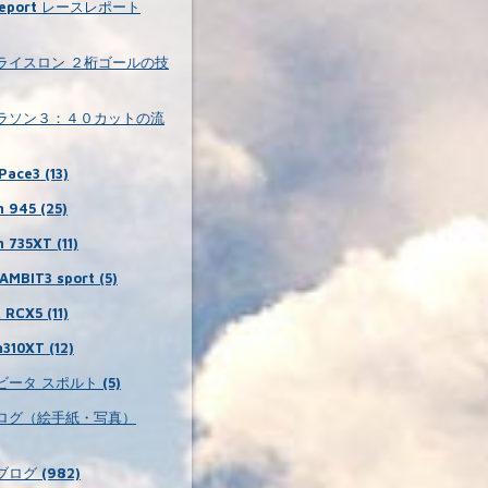
 report レースレポート
ライスロン ２桁ゴールの技
ラソン３：４０カットの流
Pace3 (13)
 945 (25)
 735XT (11)
MBIT3 sport (5)
RCX5 (11)
310XT (12)
ータ スポルト (5)
ログ（絵手紙・写真）
ログ (982)