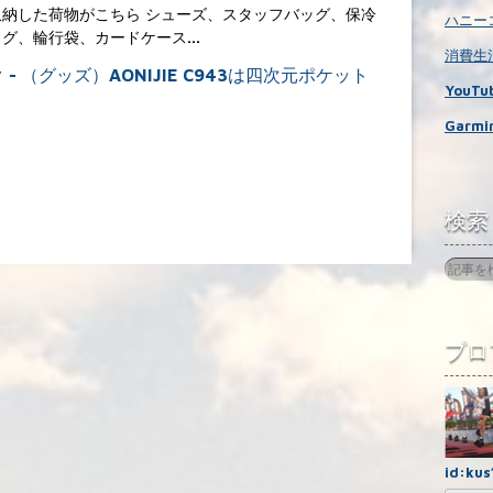
収納した荷物がこちら シューズ、スタッフバッグ、保冷
ハニーコ
ッグ、輪行袋、カードケース…
消費生活
YouTub
Garmin
検索
プロ
id:kus