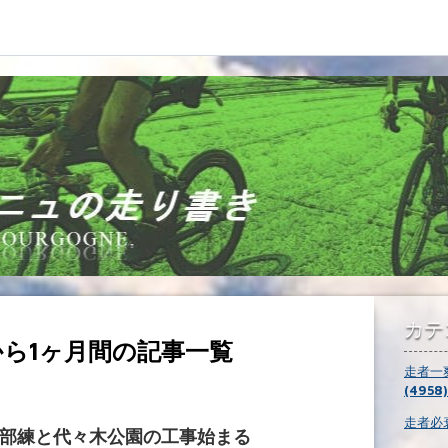
カテ
01から1ヶ月間の記事一覧
走者一
(4958)
走者必衰
2部練と代々木公園の工事始まる