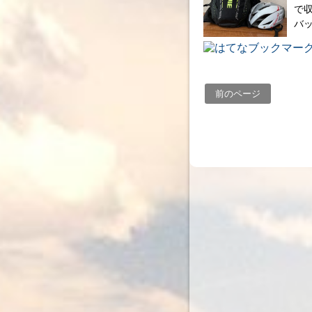
で
バ
前のページ