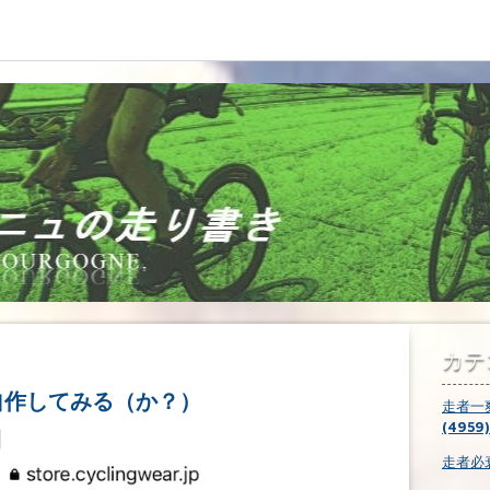
カテ
自作してみる（か？）
走者一
(4959)
走者必衰