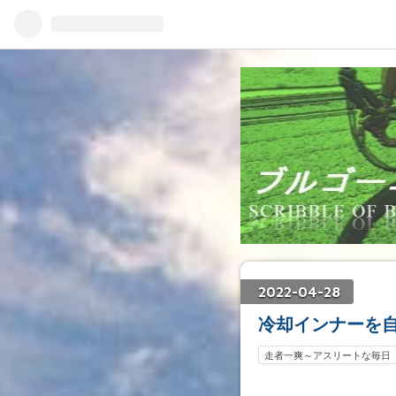
2022
-
04
-
28
冷却インナーを
走者一爽～アスリートな毎日