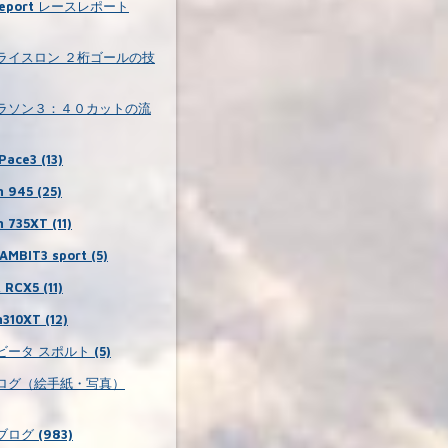
 report レースレポート
ライスロン ２桁ゴールの技
ラソン３：４０カットの流
Pace3 (13)
 945 (25)
 735XT (11)
MBIT3 sport (5)
RCX5 (11)
310XT (12)
ータ スポルト (5)
ログ（絵手紙・写真）
ログ (983)