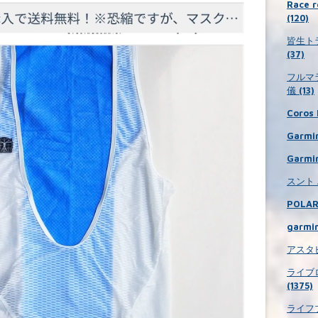
Race
(120)
皆生ト
(37)
フルマ
儀 (13)
Coros 
Garmin
Garmin
スント A
POLAR 
garmin
アスタビ
ライブ
(1375)
ライフブ