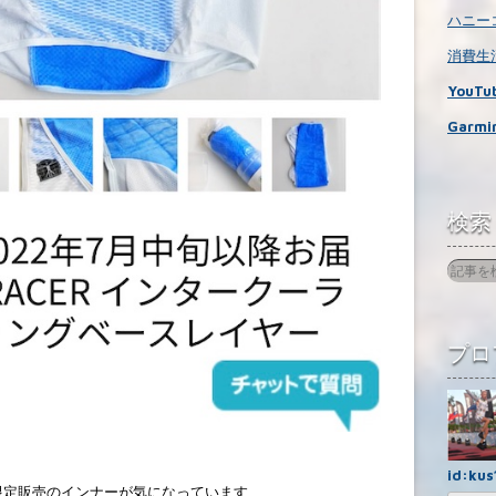
ハニーコ
消費生活
YouTub
Garmin
検索
プロ
id:kus
約限定販売のインナーが気になっています