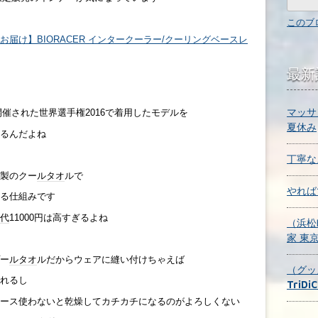
このブ
降お届け】BIORACER インタークーラー/クーリングベースレ
最新
マッサ
開催された世界選手権2016で着用したモデルを
夏休み
るんだよね
丁寧な
A製のクー
ルタオ
ルで
やれば
る仕組みです
代
11000円は高すぎるよね
（浜松
家 東
ー
ルタオ
ルだからウェアに縫い付けちゃえば
（グッ
れるし
TriDi
ース使わないと乾燥してカチカチになるのがよろしくない