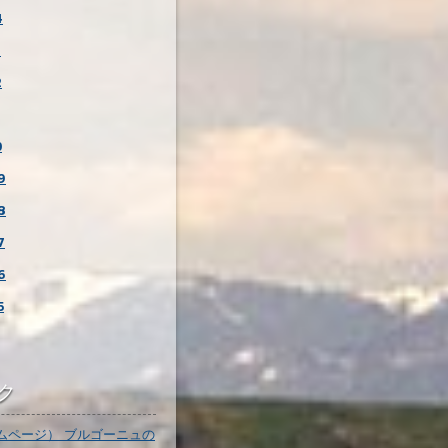
4
3
2
0
9
8
7
6
5
ク
ムページ） ブルゴーニュの