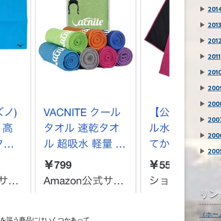
▶
201
▶
201
▶
201
▶
2011
▶
201
▶
200
▶
200
▶
200
▶
200
▶
200
リン
（ホー
を謳う商品にはいくつかあって