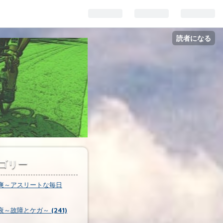
読者になる
ゴリー
爽～アスリートな毎日
～故障とケガ～ (241)