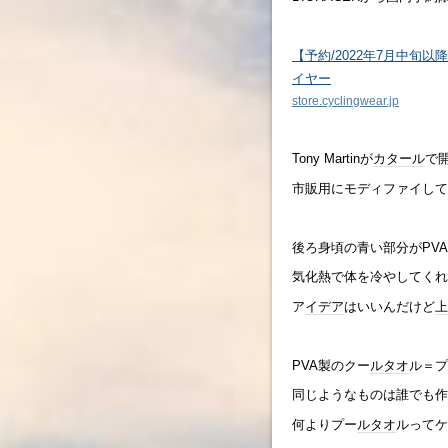
【予約/2022年7月中旬以
イヤー
store.cyclingwear.jp
Tony Martinが
カタール
で
市販用にモディファイして
後ろ身頃の青い部分がPV
気化熱で体を冷やしてくれ
ア
イデア
はいいんだけど
上
PVA製のクー
ルタオ
ル＝プ
同じようなものは誰でも作
何よりプー
ルタオ
ルってケ