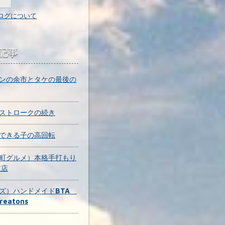
ログについて
記事
ンの余市とタケの最後の
ストロークの続き
できる子の高回転
町グルメ）本格手打もり
京店
ズ）ハンドメイドBTA
Creatons