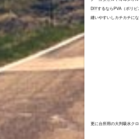
DIY
するならPVA（ポリ
縫いやすいしカチカチにな
更に台所用の大判吸水クロ